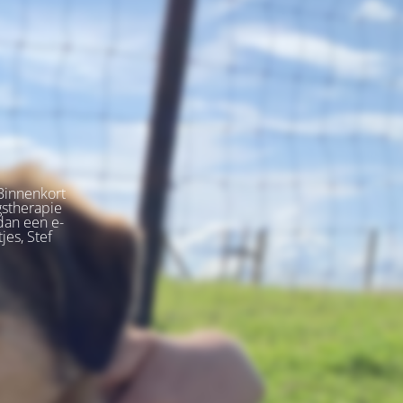
Binnenkort
gstherapie
dan een e-
jes, Stef