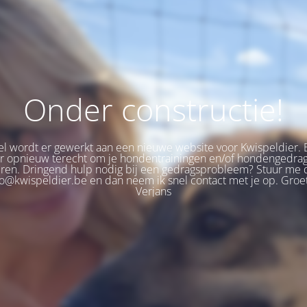
Onder constructie!
 wordt er gewerkt aan een nieuwe website voor Kwispeldier. 
er opnieuw terecht om je hondentrainingen en/of hondengedra
eren. Dringend hulp nodig bij een gedragsprobleem? Stuur me 
fo@kwispeldier.be en dan neem ik snel contact met je op. Groet
Verjans