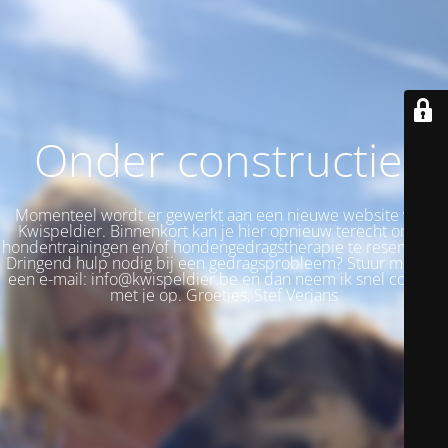
Onder constructie!
Momenteel wordt er gewerkt aan een nieuwe website voor
Kwispeldier. Binnenkort kan je hier opnieuw terecht om je
hondentrainingen en/of hondengedragstherapie te reserveren.
Dringend hulp nodig bij een gedragsprobleem? Stuur me dan
een e-mail: info@kwispeldier.be en dan neem ik snel contact
met je op. Groetjes, Stef Verjans