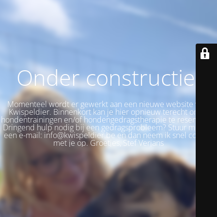
Onder constructie!
Momenteel wordt er gewerkt aan een nieuwe website voor
Kwispeldier. Binnenkort kan je hier opnieuw terecht om je
hondentrainingen en/of hondengedragstherapie te reserveren.
Dringend hulp nodig bij een gedragsprobleem? Stuur me dan
een e-mail: info@kwispeldier.be en dan neem ik snel contact
met je op. Groetjes, Stef Verjans