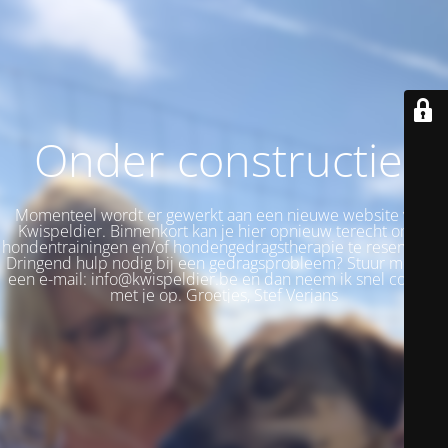
Onder constructie!
Momenteel wordt er gewerkt aan een nieuwe website voor
Kwispeldier. Binnenkort kan je hier opnieuw terecht om je
hondentrainingen en/of hondengedragstherapie te reserveren.
Dringend hulp nodig bij een gedragsprobleem? Stuur me dan
een e-mail: info@kwispeldier.be en dan neem ik snel contact
met je op. Groetjes, Stef Verjans