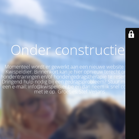
Onder constructie!
Momenteel wordt er gewerkt aan een nieuwe website voor
Kwispeldier. Binnenkort kan je hier opnieuw terecht om je
hondentrainingen en/of hondengedragstherapie te reserveren.
Dringend hulp nodig bij een gedragsprobleem? Stuur me dan
een e-mail: info@kwispeldier.be en dan neem ik snel contact
met je op. Groetjes, Stef Verjans