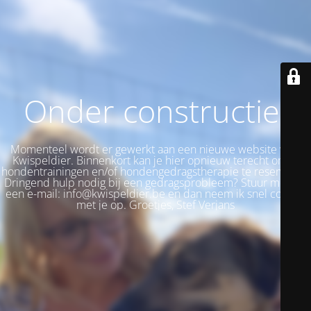
Onder constructie!
Momenteel wordt er gewerkt aan een nieuwe website voor
Kwispeldier. Binnenkort kan je hier opnieuw terecht om je
hondentrainingen en/of hondengedragstherapie te reserveren.
Dringend hulp nodig bij een gedragsprobleem? Stuur me dan
een e-mail: info@kwispeldier.be en dan neem ik snel contact
met je op. Groetjes, Stef Verjans