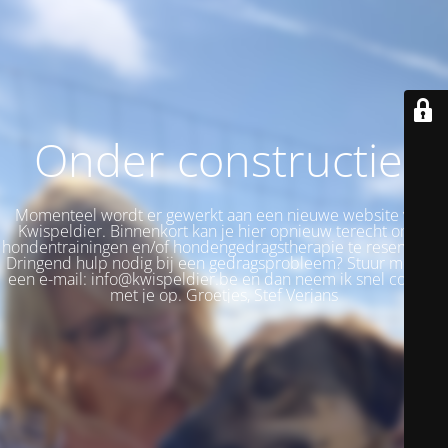
Onder constructie!
Momenteel wordt er gewerkt aan een nieuwe website voor
Kwispeldier. Binnenkort kan je hier opnieuw terecht om je
hondentrainingen en/of hondengedragstherapie te reserveren.
Dringend hulp nodig bij een gedragsprobleem? Stuur me dan
een e-mail: info@kwispeldier.be en dan neem ik snel contact
met je op. Groetjes, Stef Verjans