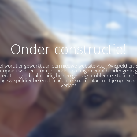
Onder constructie!
 wordt er gewerkt aan een nieuwe website voor Kwispeldier. 
er opnieuw terecht om je hondentrainingen en/of hondengedra
eren. Dringend hulp nodig bij een gedragsprobleem? Stuur me 
fo@kwispeldier.be en dan neem ik snel contact met je op. Groet
Verjans