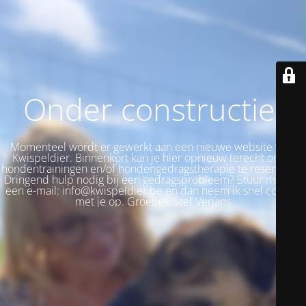
Onder constructie!
Momenteel wordt er gewerkt aan een nieuwe website voor
Kwispeldier. Binnenkort kan je hier opnieuw terecht om je
hondentrainingen en/of hondengedragstherapie te reserveren.
Dringend hulp nodig bij een gedragsprobleem? Stuur me dan
een e-mail: info@kwispeldier.be en dan neem ik snel contact
met je op. Groetjes, Stef Verjans