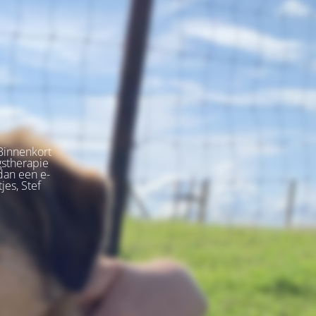
Binnenkort
gstherapie
dan een e-
jes, Stef