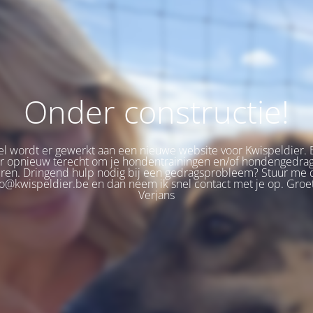
Onder constructie!
 wordt er gewerkt aan een nieuwe website voor Kwispeldier. 
er opnieuw terecht om je hondentrainingen en/of hondengedra
eren. Dringend hulp nodig bij een gedragsprobleem? Stuur me 
fo@kwispeldier.be en dan neem ik snel contact met je op. Groet
Verjans