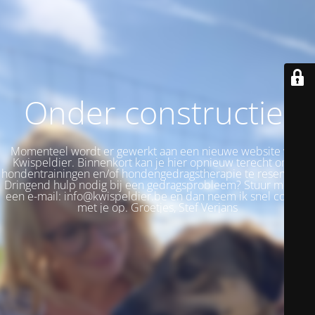
Onder constructie!
Momenteel wordt er gewerkt aan een nieuwe website voor
Kwispeldier. Binnenkort kan je hier opnieuw terecht om je
hondentrainingen en/of hondengedragstherapie te reserveren.
Dringend hulp nodig bij een gedragsprobleem? Stuur me dan
een e-mail: info@kwispeldier.be en dan neem ik snel contact
met je op. Groetjes, Stef Verjans