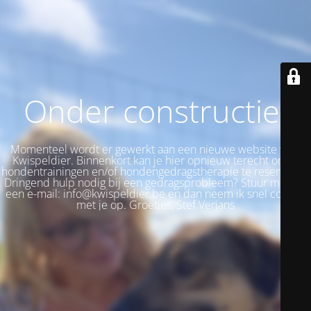
Onder constructie!
Momenteel wordt er gewerkt aan een nieuwe website voor
Kwispeldier. Binnenkort kan je hier opnieuw terecht om je
hondentrainingen en/of hondengedragstherapie te reserveren.
Dringend hulp nodig bij een gedragsprobleem? Stuur me dan
een e-mail: info@kwispeldier.be en dan neem ik snel contact
met je op. Groetjes, Stef Verjans