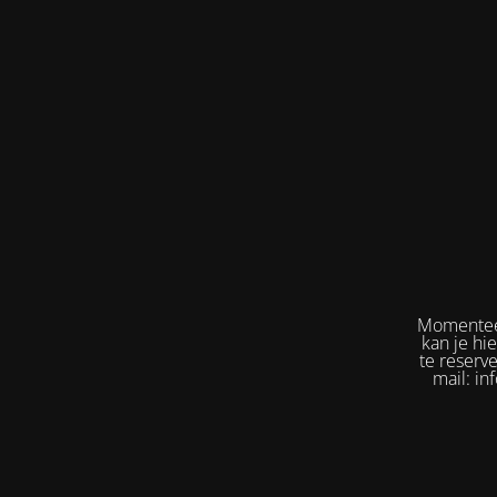
Momenteel
kan je hi
te reserv
mail: in