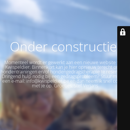
Onder constructie!
Momenteel wordt er gewerkt aan een nieuwe website voor
Kwispeldier. Binnenkort kan je hier opnieuw terecht om je
hondentrainingen en/of hondengedragstherapie te reserveren.
Dringend hulp nodig bij een gedragsprobleem? Stuur me dan
een e-mail: info@kwispeldier.be en dan neem ik snel contact
met je op. Groetjes, Stef Verjans