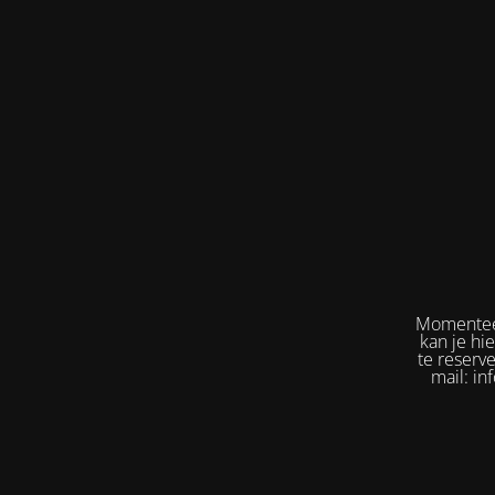
Momenteel
kan je hi
te reserv
mail: in