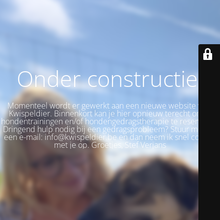
Onder constructie!
Momenteel wordt er gewerkt aan een nieuwe website voor
Kwispeldier. Binnenkort kan je hier opnieuw terecht om je
hondentrainingen en/of hondengedragstherapie te reserveren.
Dringend hulp nodig bij een gedragsprobleem? Stuur me dan
een e-mail: info@kwispeldier.be en dan neem ik snel contact
met je op. Groetjes, Stef Verjans