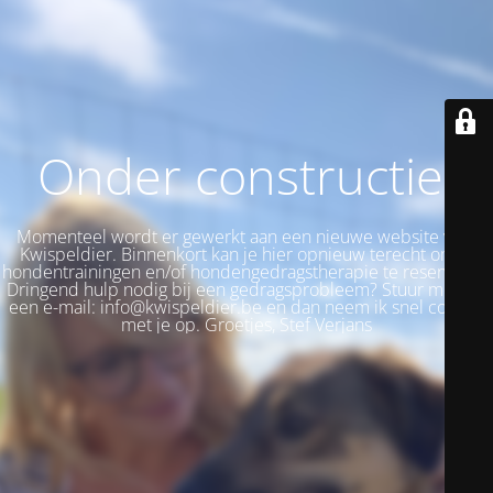
Onder constructie!
Momenteel wordt er gewerkt aan een nieuwe website voor
Kwispeldier. Binnenkort kan je hier opnieuw terecht om je
hondentrainingen en/of hondengedragstherapie te reserveren.
Dringend hulp nodig bij een gedragsprobleem? Stuur me dan
een e-mail: info@kwispeldier.be en dan neem ik snel contact
met je op. Groetjes, Stef Verjans