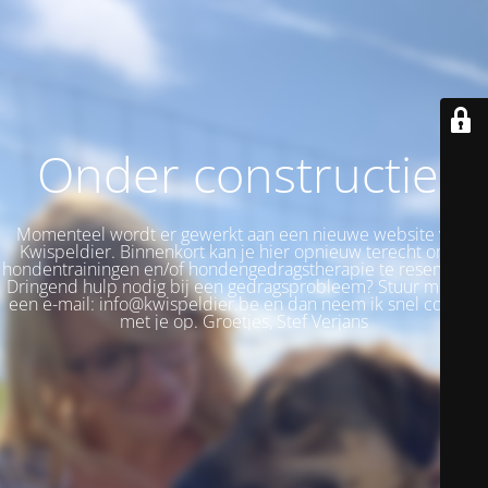
Onder constructie!
Momenteel wordt er gewerkt aan een nieuwe website voor
Kwispeldier. Binnenkort kan je hier opnieuw terecht om je
hondentrainingen en/of hondengedragstherapie te reserveren.
Dringend hulp nodig bij een gedragsprobleem? Stuur me dan
een e-mail: info@kwispeldier.be en dan neem ik snel contact
met je op. Groetjes, Stef Verjans