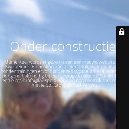
Onder constructie!
Momenteel wordt er gewerkt aan een nieuwe website voor
Kwispeldier. Binnenkort kan je hier opnieuw terecht om je
hondentrainingen en/of hondengedragstherapie te reserveren.
Dringend hulp nodig bij een gedragsprobleem? Stuur me dan
een e-mail: info@kwispeldier.be en dan neem ik snel contact
met je op. Groetjes, Stef Verjans