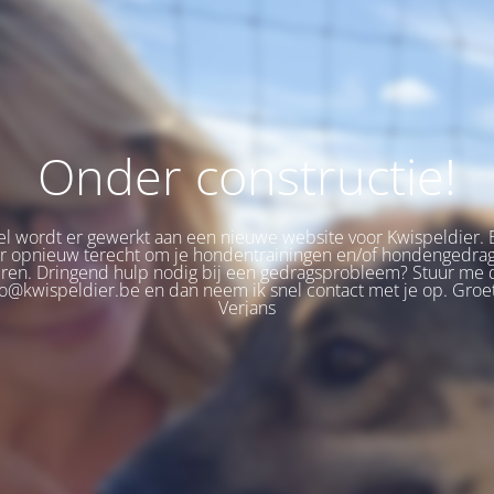
Onder constructie!
 wordt er gewerkt aan een nieuwe website voor Kwispeldier. 
er opnieuw terecht om je hondentrainingen en/of hondengedra
eren. Dringend hulp nodig bij een gedragsprobleem? Stuur me 
fo@kwispeldier.be en dan neem ik snel contact met je op. Groet
Verjans