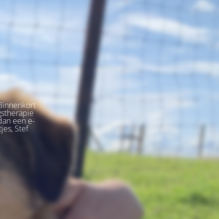
Binnenkort
gstherapie
dan een e-
jes, Stef