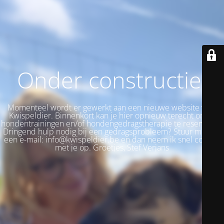
Onder constructie!
Momenteel wordt er gewerkt aan een nieuwe website voor
Kwispeldier. Binnenkort kan je hier opnieuw terecht om je
hondentrainingen en/of hondengedragstherapie te reserveren.
Dringend hulp nodig bij een gedragsprobleem? Stuur me dan
een e-mail: info@kwispeldier.be en dan neem ik snel contact
met je op. Groetjes, Stef Verjans