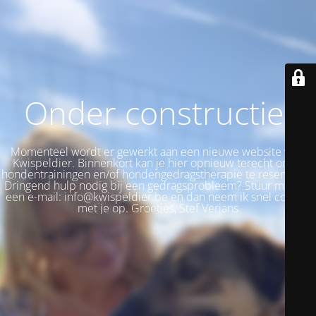
Onder constructie!
Momenteel wordt er gewerkt aan een nieuwe website voor
Kwispeldier. Binnenkort kan je hier opnieuw terecht om je
hondentrainingen en/of hondengedragstherapie te reserveren.
Dringend hulp nodig bij een gedragsprobleem? Stuur me dan
een e-mail: info@kwispeldier.be en dan neem ik snel contact
met je op. Groetjes, Stef Verjans