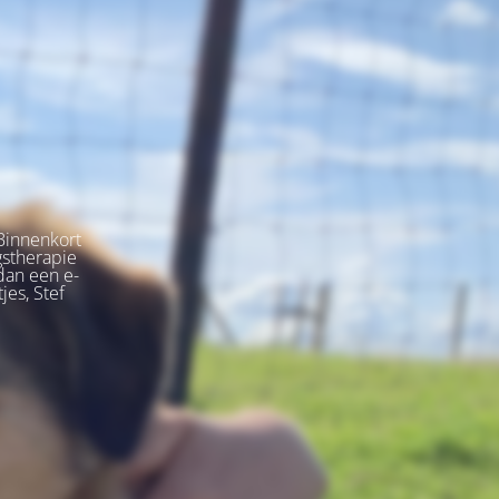
Binnenkort
gstherapie
dan een e-
jes, Stef