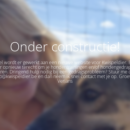
Onder constructie!
 wordt er gewerkt aan een nieuwe website voor Kwispeldier. 
er opnieuw terecht om je hondentrainingen en/of hondengedra
eren. Dringend hulp nodig bij een gedragsprobleem? Stuur me 
fo@kwispeldier.be en dan neem ik snel contact met je op. Groet
Verjans