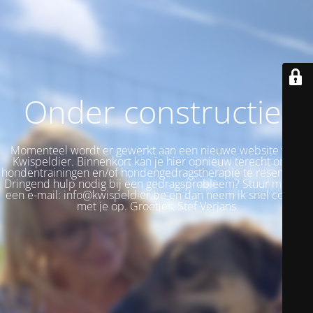
Onder constructie!
Momenteel wordt er gewerkt aan een nieuwe website voor
Kwispeldier. Binnenkort kan je hier opnieuw terecht om je
hondentrainingen en/of hondengedragstherapie te reserveren.
Dringend hulp nodig bij een gedragsprobleem? Stuur me dan
een e-mail: info@kwispeldier.be en dan neem ik snel contact
met je op. Groetjes, Stef Verjans