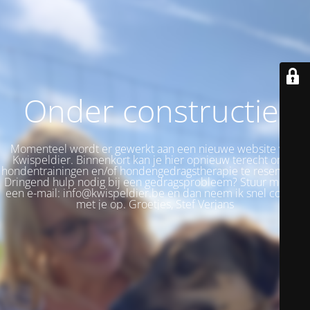
Onder constructie!
Momenteel wordt er gewerkt aan een nieuwe website voor
Kwispeldier. Binnenkort kan je hier opnieuw terecht om je
hondentrainingen en/of hondengedragstherapie te reserveren.
Dringend hulp nodig bij een gedragsprobleem? Stuur me dan
een e-mail: info@kwispeldier.be en dan neem ik snel contact
met je op. Groetjes, Stef Verjans