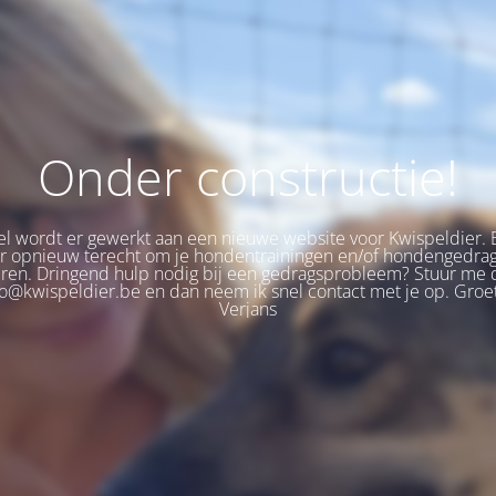
Onder constructie!
 wordt er gewerkt aan een nieuwe website voor Kwispeldier. 
er opnieuw terecht om je hondentrainingen en/of hondengedra
eren. Dringend hulp nodig bij een gedragsprobleem? Stuur me 
fo@kwispeldier.be en dan neem ik snel contact met je op. Groet
Verjans