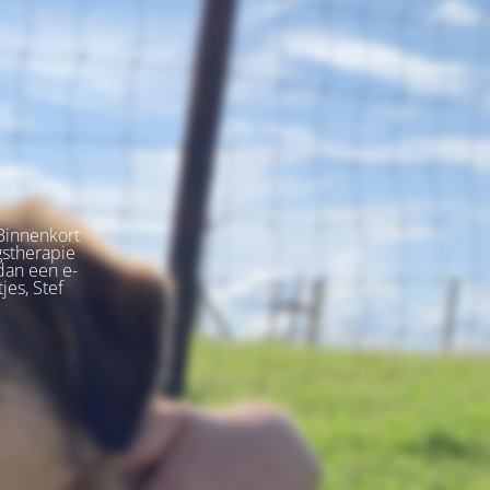
Binnenkort
gstherapie
dan een e-
jes, Stef