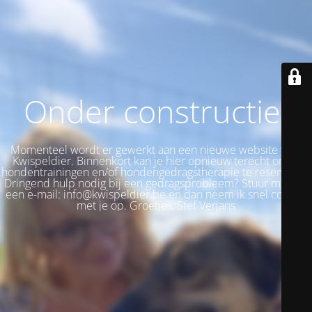
Onder constructie!
Momenteel wordt er gewerkt aan een nieuwe website voor
Kwispeldier. Binnenkort kan je hier opnieuw terecht om je
hondentrainingen en/of hondengedragstherapie te reserveren.
Dringend hulp nodig bij een gedragsprobleem? Stuur me dan
een e-mail: info@kwispeldier.be en dan neem ik snel contact
met je op. Groetjes, Stef Verjans