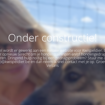
Onder constructie!
 wordt er gewerkt aan een nieuwe website voor Kwispeldier. 
er opnieuw terecht om je hondentrainingen en/of hondengedra
eren. Dringend hulp nodig bij een gedragsprobleem? Stuur me 
fo@kwispeldier.be en dan neem ik snel contact met je op. Groet
Verjans