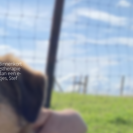
Binnenkort
gstherapie
dan een e-
jes, Stef