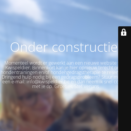
Onder constructie!
Momenteel wordt er gewerkt aan een nieuwe website voor
Kwispeldier. Binnenkort kan je hier opnieuw terecht om je
hondentrainingen en/of hondengedragstherapie te reserveren.
Dringend hulp nodig bij een gedragsprobleem? Stuur me dan
een e-mail: info@kwispeldier.be en dan neem ik snel contact
met je op. Groetjes, Stef Verjans