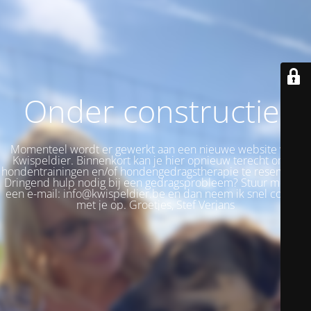
Onder constructie!
Momenteel wordt er gewerkt aan een nieuwe website voor
Kwispeldier. Binnenkort kan je hier opnieuw terecht om je
hondentrainingen en/of hondengedragstherapie te reserveren.
Dringend hulp nodig bij een gedragsprobleem? Stuur me dan
een e-mail: info@kwispeldier.be en dan neem ik snel contact
met je op. Groetjes, Stef Verjans