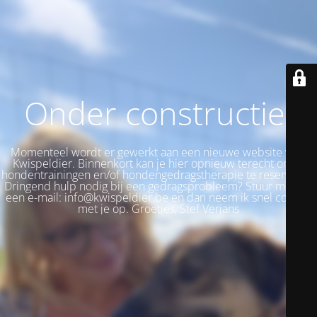
Onder constructie!
Momenteel wordt er gewerkt aan een nieuwe website voor
Kwispeldier. Binnenkort kan je hier opnieuw terecht om je
hondentrainingen en/of hondengedragstherapie te reserveren.
Dringend hulp nodig bij een gedragsprobleem? Stuur me dan
een e-mail: info@kwispeldier.be en dan neem ik snel contact
met je op. Groetjes, Stef Verjans