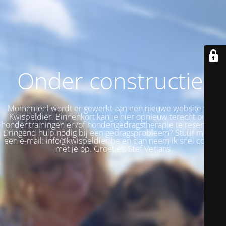
Onder constructie!
Momenteel wordt er gewerkt aan een nieuwe website voor
Kwispeldier. Binnenkort kan je hier opnieuw terecht om je
hondentrainingen en/of hondengedragstherapie te reserveren.
Dringend hulp nodig bij een gedragsprobleem? Stuur me dan
een e-mail: info@kwispeldier.be en dan neem ik snel contact
met je op. Groetjes, Stef Verjans