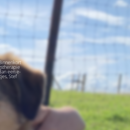
Binnenkort
gstherapie
dan een e-
jes, Stef