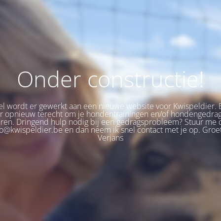
Onder constructie!
 wordt er gewerkt aan een nieuwe website voor Kwispeldier. 
er opnieuw terecht om je hondentrainingen en/of hondengedra
eren. Dringend hulp nodig bij een gedragsprobleem? Stuur me 
fo@kwispeldier.be en dan neem ik snel contact met je op. Groet
Verjans