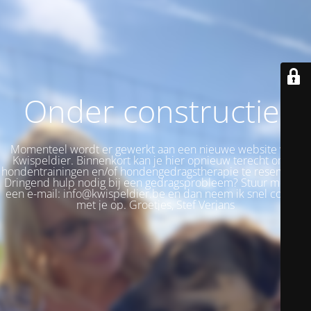
Onder constructie!
Momenteel wordt er gewerkt aan een nieuwe website voor
Kwispeldier. Binnenkort kan je hier opnieuw terecht om je
hondentrainingen en/of hondengedragstherapie te reserveren.
Dringend hulp nodig bij een gedragsprobleem? Stuur me dan
een e-mail: info@kwispeldier.be en dan neem ik snel contact
met je op. Groetjes, Stef Verjans