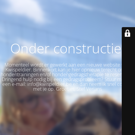
Onder constructie!
Momenteel wordt er gewerkt aan een nieuwe website voor
Kwispeldier. Binnenkort kan je hier opnieuw terecht om je
hondentrainingen en/of hondengedragstherapie te reserveren.
Dringend hulp nodig bij een gedragsprobleem? Stuur me dan
een e-mail: info@kwispeldier.be en dan neem ik snel contact
met je op. Groetjes, Stef Verjans