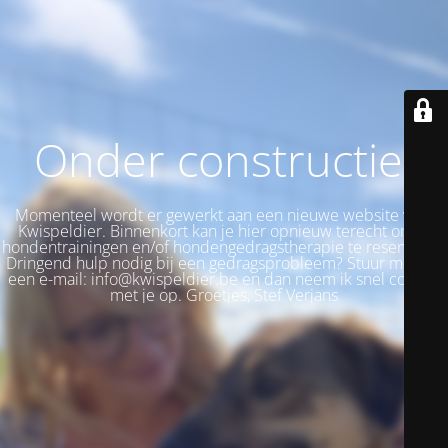
Onder constructie!
Momenteel wordt er gewerkt aan een nieuwe website voor
Kwispeldier. Binnenkort kan je hier opnieuw terecht om je
hondentrainingen en/of hondengedragstherapie te reserveren.
Dringend hulp nodig bij een gedragsprobleem? Stuur me dan
een e-mail: info@kwispeldier.be en dan neem ik snel contact
met je op. Groetjes, Stef Verjans