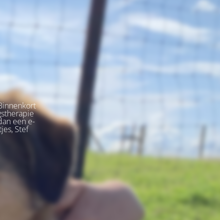
Binnenkort
gstherapie
dan een e-
jes, Stef