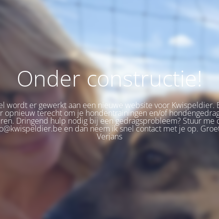
Onder constructie!
 wordt er gewerkt aan een nieuwe website voor Kwispeldier. 
er opnieuw terecht om je hondentrainingen en/of hondengedra
eren. Dringend hulp nodig bij een gedragsprobleem? Stuur me 
fo@kwispeldier.be en dan neem ik snel contact met je op. Groet
Verjans