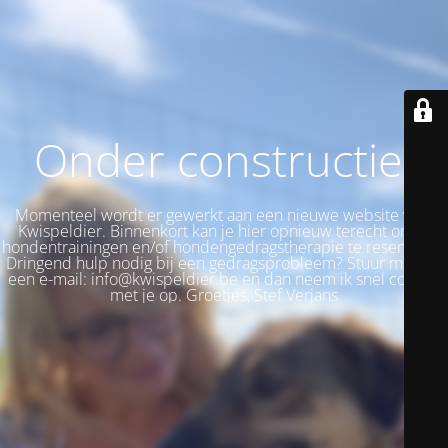
Onder constructie!
Momenteel wordt er gewerkt aan een nieuwe website voor
Kwispeldier. Binnenkort kan je hier opnieuw terecht om je
hondentrainingen en/of hondengedragstherapie te reserveren.
Dringend hulp nodig bij een gedragsprobleem? Stuur me dan
een e-mail: info@kwispeldier.be en dan neem ik snel contact
met je op. Groetjes, Stef Verjans