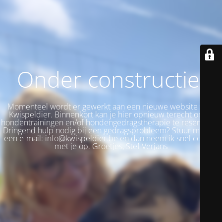
Onder constructie!
Momenteel wordt er gewerkt aan een nieuwe website voor
Kwispeldier. Binnenkort kan je hier opnieuw terecht om je
hondentrainingen en/of hondengedragstherapie te reserveren.
Dringend hulp nodig bij een gedragsprobleem? Stuur me dan
een e-mail: info@kwispeldier.be en dan neem ik snel contact
met je op. Groetjes, Stef Verjans