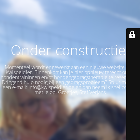
Onder constructie!
Momenteel wordt er gewerkt aan een nieuwe website voor
Kwispeldier. Binnenkort kan je hier opnieuw terecht om je
hondentrainingen en/of hondengedragstherapie te reserveren.
Dringend hulp nodig bij een gedragsprobleem? Stuur me dan
een e-mail: info@kwispeldier.be en dan neem ik snel contact
met je op. Groetjes, Stef Verjans