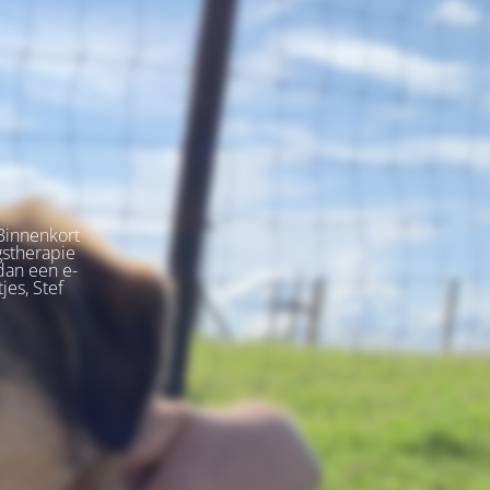
Binnenkort
gstherapie
dan een e-
jes, Stef