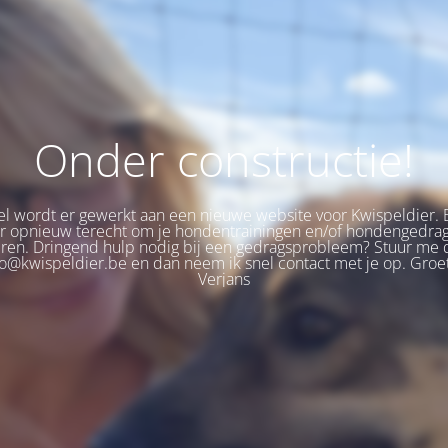
Onder constructie!
 wordt er gewerkt aan een nieuwe website voor Kwispeldier. 
er opnieuw terecht om je hondentrainingen en/of hondengedra
eren. Dringend hulp nodig bij een gedragsprobleem? Stuur me 
fo@kwispeldier.be en dan neem ik snel contact met je op. Groet
Verjans