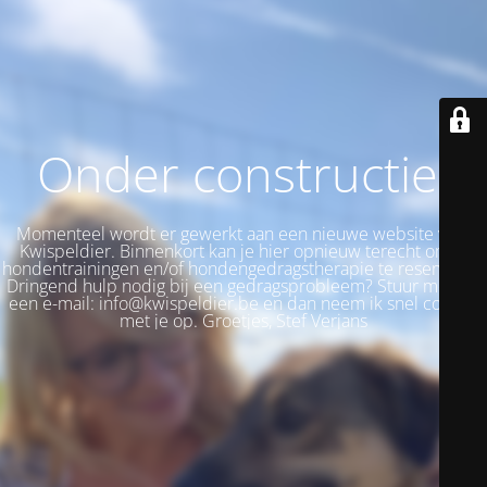
Onder constructie!
Momenteel wordt er gewerkt aan een nieuwe website voor
Kwispeldier. Binnenkort kan je hier opnieuw terecht om je
hondentrainingen en/of hondengedragstherapie te reserveren.
Dringend hulp nodig bij een gedragsprobleem? Stuur me dan
een e-mail: info@kwispeldier.be en dan neem ik snel contact
met je op. Groetjes, Stef Verjans