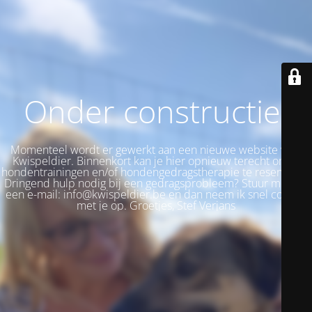
Onder constructie!
Momenteel wordt er gewerkt aan een nieuwe website voor
Kwispeldier. Binnenkort kan je hier opnieuw terecht om je
hondentrainingen en/of hondengedragstherapie te reserveren.
Dringend hulp nodig bij een gedragsprobleem? Stuur me dan
een e-mail: info@kwispeldier.be en dan neem ik snel contact
met je op. Groetjes, Stef Verjans