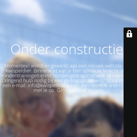
Onder constructie!
Momenteel wordt er gewerkt aan een nieuwe website voor
Kwispeldier. Binnenkort kan je hier opnieuw terecht om je
hondentrainingen en/of hondengedragstherapie te reserveren.
Dringend hulp nodig bij een gedragsprobleem? Stuur me dan
een e-mail: info@kwispeldier.be en dan neem ik snel contact
met je op. Groetjes, Stef Verjans