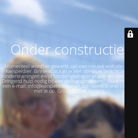
Onder constructie!
Momenteel wordt er gewerkt aan een nieuwe website voor
Kwispeldier. Binnenkort kan je hier opnieuw terecht om je
hondentrainingen en/of hondengedragstherapie te reserveren.
Dringend hulp nodig bij een gedragsprobleem? Stuur me dan
een e-mail: info@kwispeldier.be en dan neem ik snel contact
met je op. Groetjes, Stef Verjans